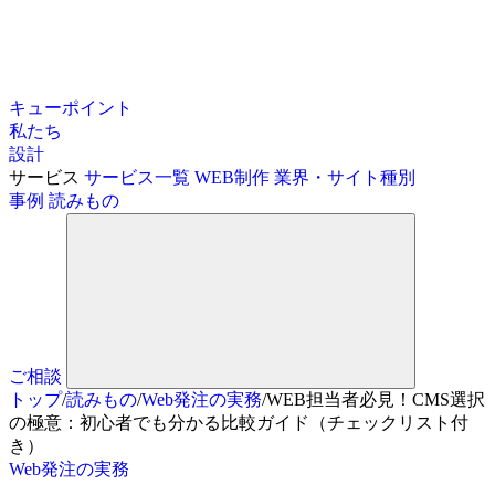
キューポイント
私たち
設計
サービス
サービス一覧
WEB制作
業界・サイト種別
事例
読みもの
ご相談
トップ
/
読みもの
/
Web発注の実務
/
WEB担当者必見！CMS選択
の極意：初心者でも分かる比較ガイド（チェックリスト付
き）
Web発注の実務