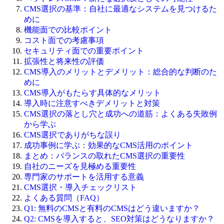
CMS選択の基準：自社に最適なシステムを見つけるた
めに
機能面での比較ポイント
コスト面での考慮事項
セキュリティ面での重要ポイント
拡張性と将来性の評価
CMS導入のメリットとデメリット：総合的な判断のた
めに
CMS導入がもたらす具体的なメリット
導入時に注意すべきデメリットと対策
CMS選択の落とし穴と成功への道筋：よくある失敗例
から学ぶ
CMS選択でありがちな誤り
成功事例に学ぶ：効果的なCMS活用のポイント
まとめ：バランスの取れたCMS選択の重要性
自社のニーズを見極める重要性
専門家のサポートを活用する意義
CMS選択・導入チェックリスト
よくある質問（FAQ）
Q1: 無料のCMSと有料のCMSはどう違いますか？
Q2: CMSを導入すると、SEO対策はどうなりますか？