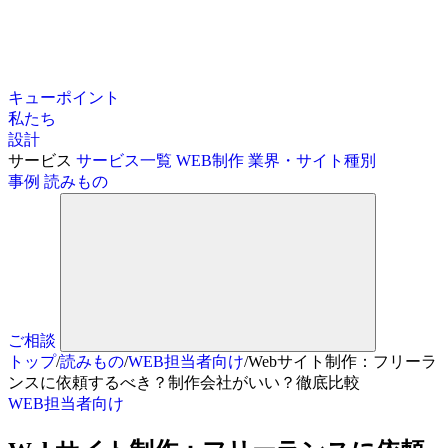
キューポイント
私たち
設計
サービス
サービス一覧
WEB制作
業界・サイト種別
事例
読みもの
ご相談
トップ
/
読みもの
/
WEB担当者向け
/
Webサイト制作：フリーラ
ンスに依頼するべき？制作会社がいい？徹底比較
WEB担当者向け