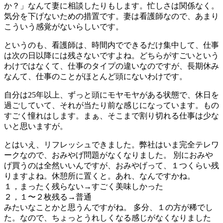
か？」なんて妻に相談したりもします。忙しさは関係なく。
気分を下げないための措置です。妻は看護師なので、あまり
こういう感覚がないらしいです。
というのも、看護師は、時間内でできるだけ集中して、仕事
は次の日以降には残さないですよね。どちらがすごいという
わけではなくて、仕事のタイプの違いなのですが、長期休み
なんて、仕事のことがほとんど頭にないわけです。
自分は25年以上、ずっと頭にモヤモヤがある状態で、休日を
過ごしていて、それが当たり前な感じになっています。もの
すごく憧れはします。まぁ、そこまで割り切れる仕事は少な
いと思いますが。
とはいえ、リフレッシュできました。弊社はいま完全テレワ
ークなので、おみやげ問題がなくなりました。 別におみや
げ買うのは全然いいんですが、おみやげって、１つくらい残
りますよね。休憩所に置くと。あれ、なんですかね。
１，まったく残らない→すごく美味しかった
２，１〜２枚残る→普通
みたいなことかと思うんですがね。 多分、１の方が稀でし
た。なので、ちょっとうれしくなる感じがなくなりました