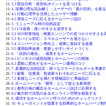
3.3 競合分析：差別化ポイントを見つける
4. 深層心理を読み解く：ユーザーの「真の目的」を探る
4.1 行動心理学を活用したユーザー理解
4.2 潜在ニーズに応えるホームページ設計
5. リニューアル時の目的設定
5.1 UX改善：使いやすさを追求する
5.2 SEO対策強化：検索エンジンでの見つかりやすさを
5.3 モバイル対応：スマホユーザーを逃さない
5.4 コンバージョン率向上：成果に直結する改善
5.5 運用効率改善：更新しやすいサイトづくり
6. 「目的の進化」：成長するホームページ
6.1 ビジネスの成長段階とホームページの関係
6.2 柔軟に変化するホームページ運用のコツ
7. 多層的な目的設定：様々なステークホルダーを考慮
7.1 顧客、従業員、投資家それぞれのニーズに応える
7.2 多様なニーズを満たす情報設計と導線設計
8. ホームページを「都市」として捉える新発想
8.1 都市計画の概念をホームページ設計に応用する
8.2 魅力的で活気のあるオンライン空間を創造する
9. 成功するホームページ作りのためのチェックリスト
10. キューポイントが提案する効果的なホームページ制